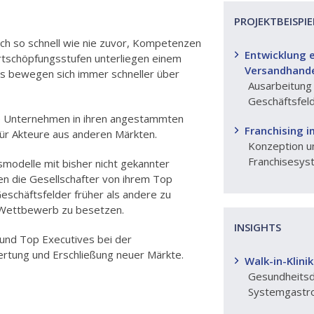
PROJEKTBEISPIE
ich so schnell wie nie zuvor, Kompetenzen
Entwicklung e
tschöpfungsstufen unterliegen einem
Versandhande
 bewegen sich immer schneller über
Ausarbeitung
Geschäftsfel
te Unternehmen in ihren angestammten
Franchising i
ür Akteure aus anderen Märkten.
Konzeption u
Franchisesys
smodelle mit bisher nicht gekannter
n die Gesellschafter von ihrem Top
schäftsfelder früher als andere zu
r Wettbewerb zu besetzen.
INSIGHTS
und Top Executives bei der
ertung und Erschließung neuer Märkte.
Walk-in-Klini
Gesundheitsdi
Systemgastr