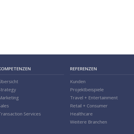
KOMPETENZEN
REFERENZEN
Übersicht
Kunden
Strategy
Projektbeispiele
Marketing
Travel + Entertainment
Sales
Retail + Consumer
Transaction Services
Healthcare
Weitere Branchen