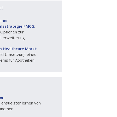
LE
iner
lsstrategie FMCG:
 Optionen zur
dserweiterung
m Healthcare Markt:
nd Umsetzung eines
tems für Apotheken
ken
enstleister lernen von
onomen