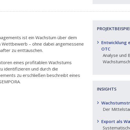
PROJEKTBEISPIE
anagements ist ein Wachstum über dem
Entwicklung 
im Wettbewerb – ohne dabei angemessene
OTC
after zu enttäuschen.
Analyse und 
Wachstumsch
aktoren eines profitablen Wachstums
dentifizieren und durch die
ements zu erschließen beschreibt eines
n SEMPORA.
INSIGHTS
Wachstumstre
Der Mittelsta
Export als W
Systematische